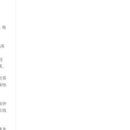
，每
8系
还
境。
控系
保快
能评
在线
巢发