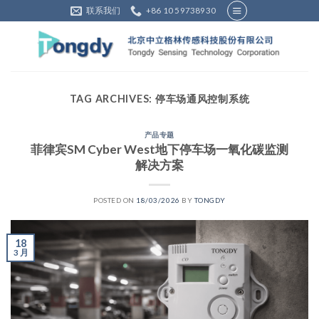
Skip
联系我们
+86 10 59738930
to
content
TAG ARCHIVES:
停车场通风控制系统
产品专题
菲律宾SM Cyber West地下停车场一氧化碳监测
解决方案
POSTED ON
18/03/2026
BY
TONGDY
18
3 月