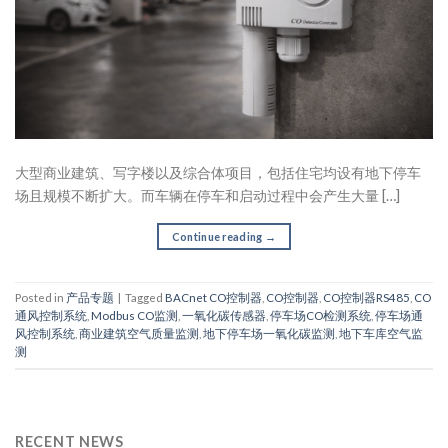
大型商业建筑、写字楼以及综合体项目，包括住宅均设有地下停车
场且规模不断扩大。而车辆在停车和启动过程中会产生大量 […]
Continue reading
→
Posted in
产品专题
|
Tagged
BACnet CO控制器
,
CO控制器
,
CO控制器RS485
,
CO
通风控制系统
,
Modbus CO监测
,
一氧化碳传感器
,
停车场CO检测系统
,
停车场通
风控制系统
,
商业建筑空气质量监测
,
地下停车场一氧化碳监测
,
地下车库空气监
测
RECENT NEWS