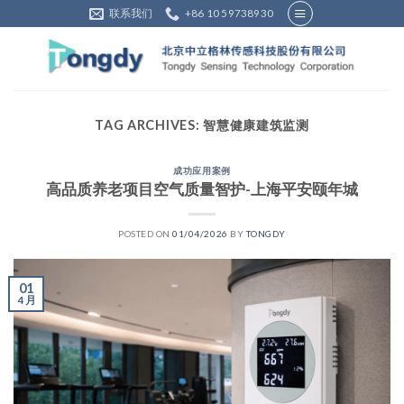
Skip
联系我们
+86 10 59738930
to
content
TAG ARCHIVES:
智慧健康建筑监测
成功应用案例
高品质养老项目空气质量智护-上海平安颐年城
POSTED ON
01/04/2026
BY
TONGDY
01
4 月