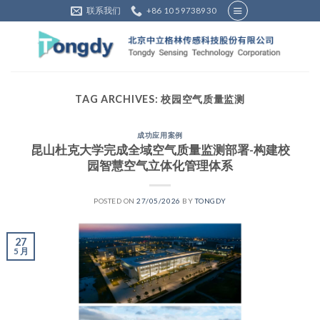
Skip
联系我们
+86 10 59738930
to
content
TAG ARCHIVES:
校园空气质量监测
成功应用案例
昆山杜克大学完成全域空气质量监测部署-构建校
园智慧空气立体化管理体系
POSTED ON
27/05/2026
BY
TONGDY
27
5 月