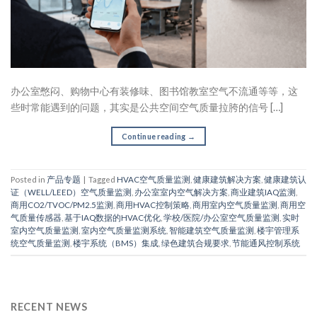
办公室憋闷、购物中心有装修味、图书馆教室空气不流通等等，这
些时常能遇到的问题，其实是公共空间空气质量拉胯的信号 […]
Continue reading
→
Posted in
产品专题
|
Tagged
HVAC空气质量监测
,
健康建筑解决方案
,
健康建筑认
证（WELL/LEED）空气质量监测
,
办公室室内空气解决方案
,
商业建筑IAQ监测
,
商用CO2/TVOC/PM2.5监测
,
商用HVAC控制策略
,
商用室内空气质量监测
,
商用空
气质量传感器
,
基于IAQ数据的HVAC优化
,
学校/医院/办公室空气质量监测
,
实时
室内空气质量监测
,
室内空气质量监测系统
,
智能建筑空气质量监测
,
楼宇管理系
统空气质量监测
,
楼宇系统（BMS）集成
,
绿色建筑合规要求
,
节能通风控制系统
RECENT NEWS