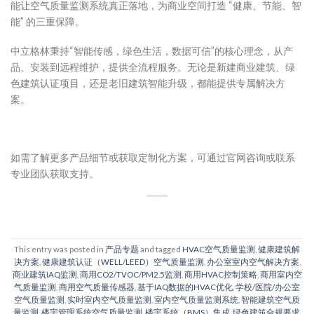
能让空气质量监测系统真正落地，为商业空间打造 “健康、节能、智
能” 的三重保障。
中立格林秉持“智能传感，绿色生活，数据可信”的核心理念，从产
品、安装到远程维护，提供全流程服务。无论是新建商业建筑、绿
色建筑认证项目，还是老旧建筑智能升级，都能提供专属解决方
案。
如需了解更多产品细节或获取定制化方案，可通过官网咨询或联系
专业团队获取支持。
This entry was posted in
产品专题
and tagged
HVAC空气质量监测
,
健康建筑解
决方案
,
健康建筑认证（WELL/LEED）空气质量监测
,
办公室室内空气解决方案
,
商业建筑IAQ监测
,
商用CO2/TVOC/PM2.5监测
,
商用HVAC控制策略
,
商用室内空
气质量监测
,
商用空气质量传感器
,
基于IAQ数据的HVAC优化
,
学校/医院/办公室
空气质量监测
,
实时室内空气质量监测
,
室内空气质量监测系统
,
智能建筑空气质
量监测
,
楼宇管理系统空气质量监测
,
楼宇系统（BMS）集成
,
绿色建筑合规要求
,