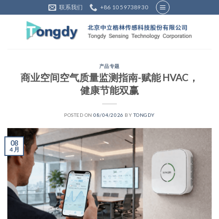
Skip
联系我们
+86 10 59738930
to
content
产品专题
商业空间空气质量监测指南-赋能 HVAC，
健康节能双赢
POSTED ON
08/04/2026
BY
TONGDY
08
4 月