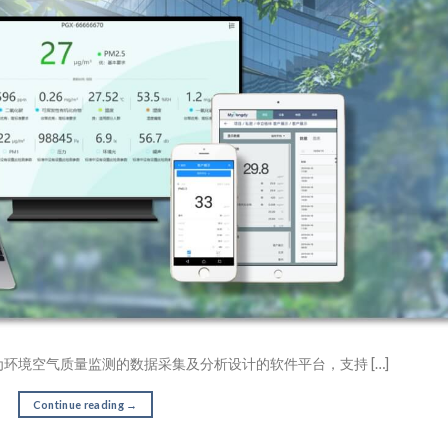
平台是为环境空气质量监测的数据采集及分析设计的软件平台，支持 […]
Continue reading
→