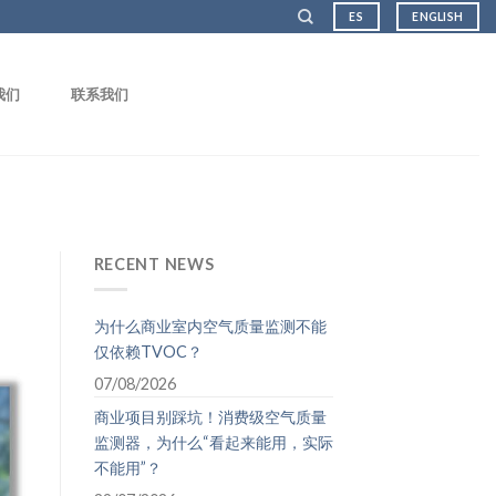
ES
ENGLISH
我们
联系我们
RECENT NEWS
为什么商业室内空气质量监测不能
仅依赖TVOC？
07/08/2026
商业项目别踩坑！消费级空气质量
监测器，为什么“看起来能用，实际
不能用”？