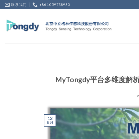
Skip
联系我们
+86 10 59738930
to
content
MyTongdy平台多维
P
13
8 月