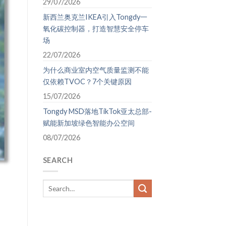
29/07/2026
新西兰奥克兰IKEA引入Tongdy一
氧化碳控制器，打造智慧安全停车
场
22/07/2026
为什么商业室内空气质量监测不能
仅依赖TVOC？7个关键原因
15/07/2026
Tongdy MSD落地TikTok亚太总部-
赋能新加坡绿色智能办公空间
08/07/2026
SEARCH