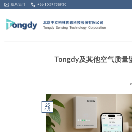
Skip
联系我们
+86 10 59738930
to
content
Tongdy及其他空气质
P
25
6 月