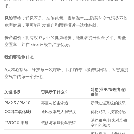
求。
风险管控
：通风不足、装修残留、霉菌滋生……隐蔽的空气污染不仅
危害健康，更可能引发租户和顾客投诉与法律纠纷。
资产溢价
：拥有权威认证的健康建筑，能显著提升租金水平、降低
空置率，并在 ESG 评级中占据优势。
我们要监测什么
6大核心指标，守护每一次呼吸。我们的专业级传感网络，为您捕捉
空气中的每一个变化。
对您
(
业主/管理者
)
的
关键指标
它揭示了什么？
价值
PM2.5 / PM10
雾霾与粉尘渗透
新风过滤系统的效果
CO
2
(二氧化碳)
通风效率与人员密度
优化能耗，按需分配
消除租户/顾客对装修
TVOC & 甲醛
装修与家具化学残留
空间的顾虑
预防霉变，提升体感