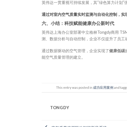
英伟达一贯重视可持续发展，其“绿色算力计划
通过对室内空气质量实时监测与自动化控制，实现
六
、
小结：
科技赋能健康办公新时代
英伟达上海办公室部署中立格林Tongdy商用 TS
测、数据分析与自动控制，企业不仅提升了员工
通过数据驱动的空气管理，企业实现了
健康低碳
能空气质量管理的建立。
This entry was posted in
成功应用案例
and tag
TONGDY