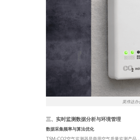
英伟达办
三
、实时监测数据分析与环境管理
数据采集频率与算法优化
TSM-CO2空气监测器是商用空气质量监测产