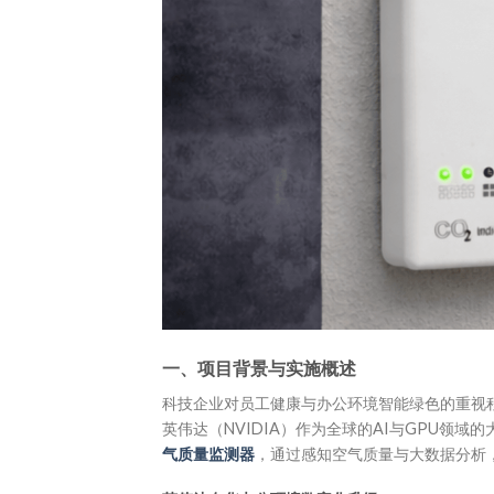
一、项目背景与实施概述
科技企业对员工健康与办公环境智能绿色的重视
英伟达（NVIDIA）作为全球的AI与GPU领
气质量监测器
，通过感知空气质量与大数据分析