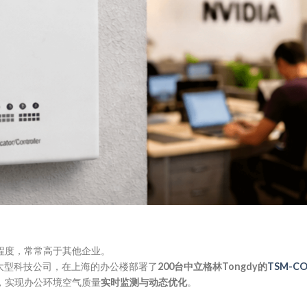
程度，常常高于其他企业。
域的大型科技公司，在上海的办公楼部署了
200台中立格林Tongdy的
TSM-C
，实现办公环境空气质量
实时监测与动态优化
。