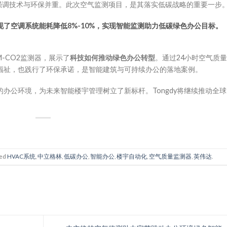
”强调技术与环保并重。此次空气监测项目，是其落实低碳战略的重要一步
了空调系统能耗降低8%-10%，实现智能监测助力低碳绿色办公目标。
M-CO2监测器，展示了
科技如何推动绿色办公转型
。通过24小时空气质
福祉，也践行了环保承诺，是智能建筑与可持续办公的落地案例。
的办公环境，为未来智能楼宇管理树立了新标杆。Tongdy将继续推动全球
ged
HVAC系统
,
中立格林
,
低碳办公
,
智能办公
,
楼宇自动化
,
空气质量监测器
,
英伟达
.