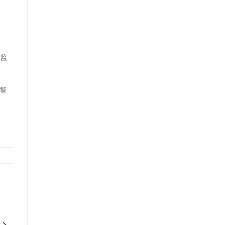
。
量监
智