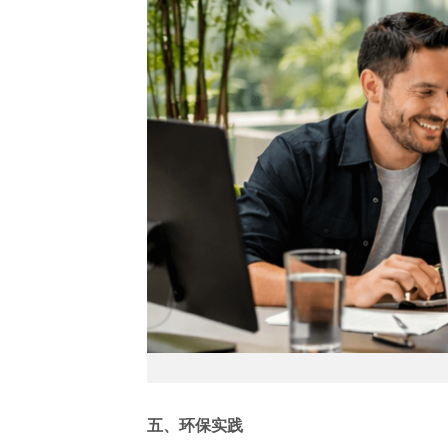
五
、环保实践