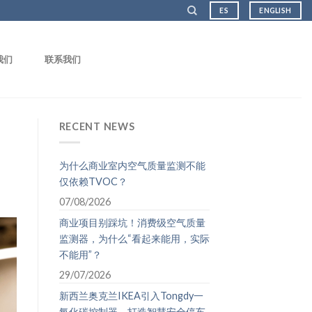
ES
ENGLISH
我们
联系我们
RECENT NEWS
为什么商业室内空气质量监测不能
仅依赖TVOC？
07/08/2026
商业项目别踩坑！消费级空气质量
监测器，为什么“看起来能用，实际
不能用”？
29/07/2026
新西兰奥克兰IKEA引入Tongdy一
氧化碳控制器，打造智慧安全停车