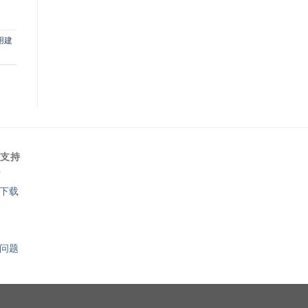
用建
术支持
下载
问题
1