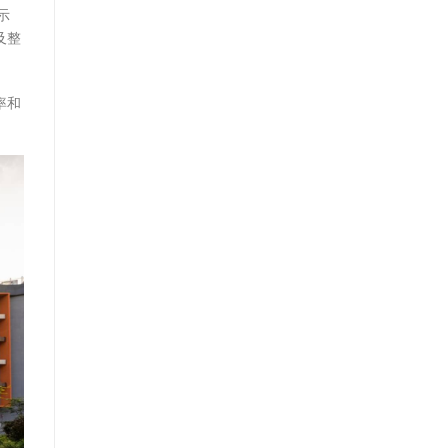
示
及整
率和