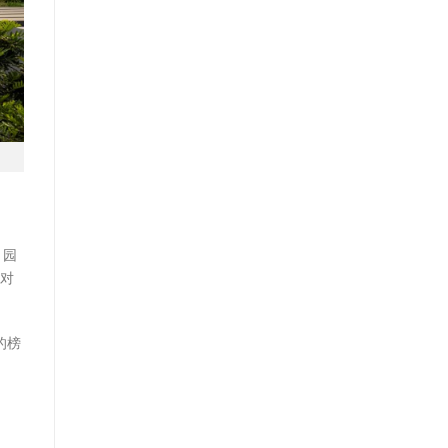
。园
C对
的榜