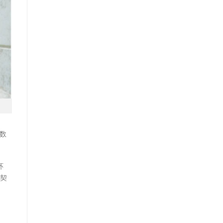
出数
环
还契