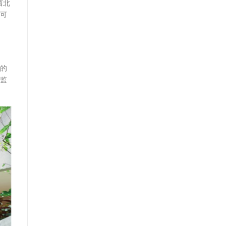
西北
动可
客的
气监