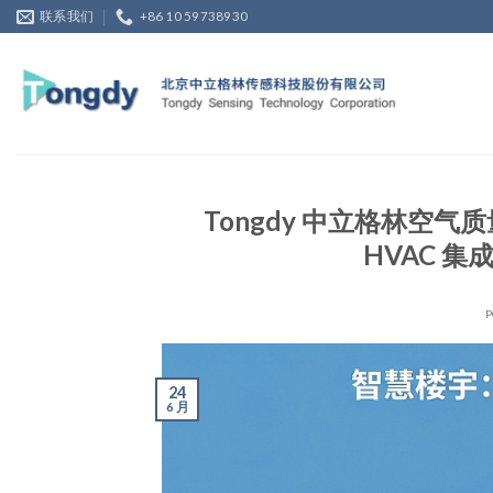
Skip
联系我们
+86 10 59738930
to
content
Tongdy 中立格林空
HVAC 
P
24
6 月