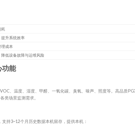
能耗
，提升系统效率
管理成本
，降低设备故障与运维风险
心功能
、TVOC、温度、湿度、甲醛、一氧化碳、臭氧、噪声、照度等。高品质PGX
足各类场景监测需求。
支持3~12个月历史数据本机留存，提供本机：